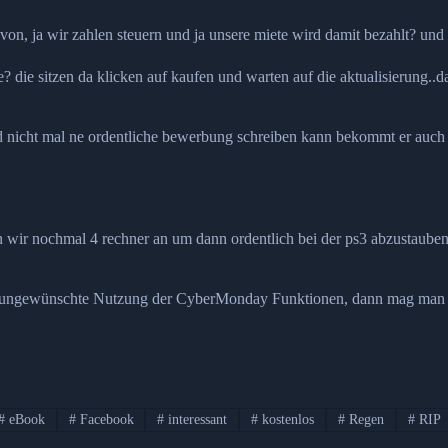
davon, ja wir zahlen steuern und ja unsere miete wird damit bezahlt? un
te? die sitzen da klicken auf kaufen und warten auf die aktualisierung..da
and nicht mal ne ordentliche bewerbung schreiben kann bekommt er auch 
fen wir nochmal 4 rechner an um dann ordentlich bei der ps3 abzustaub
ug ungewünschte Nutzung der CyberMonday Funktionen, dann mag man g
#
eBook
#
Facebook
#
interessant
#
kostenlos
#
Regen
#
RIP