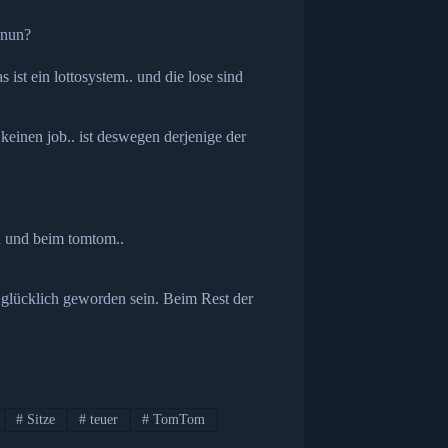
d nun?
s ist ein lottosystem.. und die lose sind
keinen job.. ist deswegen derjenige der
en und beim tomtom..
lücklich geworden sein. Beim Rest der
#
Sitze
#
teuer
#
TomTom