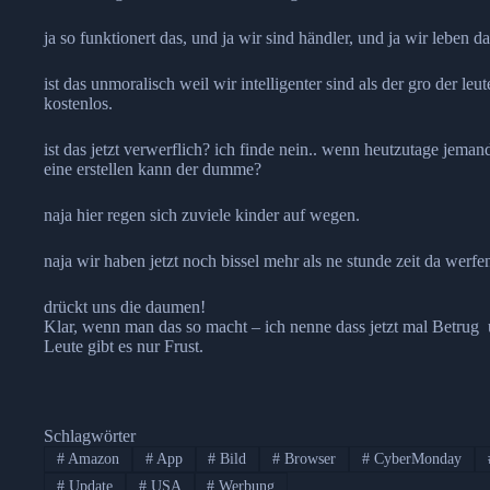
ja so funktionert das, und ja wir sind händler, und ja wir leben 
ist das unmoralisch weil wir intelligenter sind als der gro der leu
kostenlos.
ist das jetzt verwerflich? ich finde nein.. wenn heutzutage jem
eine erstellen kann der dumme?
naja hier regen sich zuviele kinder auf wegen.
naja wir haben jetzt noch bissel mehr als ne stunde zeit da wer
drückt uns die daumen!
Klar, wenn man das so macht – ich nenne dass jetzt mal Betr
Leute gibt es nur Frust.
Schlagwörter
#
Amazon
#
App
#
Bild
#
Browser
#
CyberMonday
#
Update
#
USA
#
Werbung