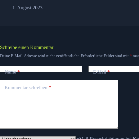
1. August 2023
Schreibe einen Kommentar
Deine E-Mail-Adresse wird nicht veröffentlicht.
Erforderliche Felder sind mit
*
mar
Name
*
E-Mail
*
Kommentar schreiben
*
eMail-Benachrichtigung bei K