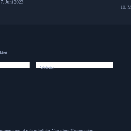
7. Juni 2023
10. M
kiert
Website
ommentaren. Auch möglich:
Abo ohne Kommentar
.