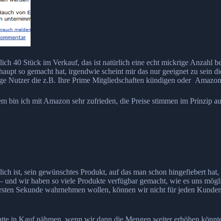
glich 40 Stück im Verkauf, das ist natürlich eine echt mickrige Anzahl 
pt so gemacht hat, irgendwie scheint mir das nur geeignet zu sein die
ige Nutzer die z.B. Ihre Prime Mitgliedschaften kündigen oder Amazo
lem bin ich mit Amazon sehr zufrieden, die Preise stimmen im Prinzip au
lich ist, sein gewünschtes Produkt, auf das man schon hingefiebert hat,
g – und wir haben so viele Produkte verfügbar gemacht, wie es uns mög
sten Sekunde wahrnehmen wollen, können wir nicht für jeden Kunden ei
batte in Kauf nähmen, wenn wir dann die Mengen weiter erhöhen könnte