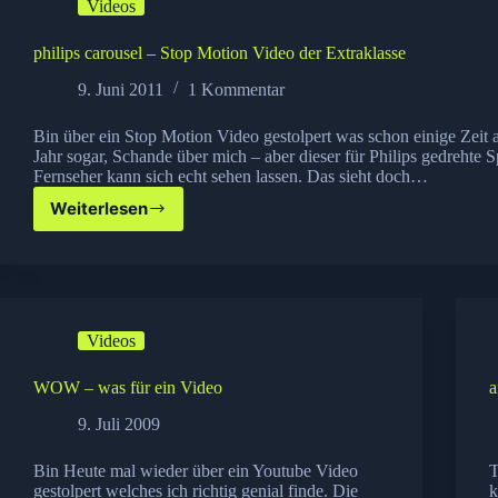
Videos
philips carousel – Stop Motion Video der Extraklasse
9. Juni 2011
1 Kommentar
Bin über ein Stop Motion Video gestolpert was schon einige Zeit al
Jahr sogar, Schande über mich – aber dieser für Philips gedrehte S
Fernseher kann sich echt sehen lassen. Das sieht doch…
Weiterlesen
philips
carousel
–
Stop
Motion
Video
Videos
der
Extraklasse
WOW – was für ein Video
a
9. Juli 2009
Bin Heute mal wieder über ein Youtube Video
T
gestolpert welches ich richtig genial finde. Die
k