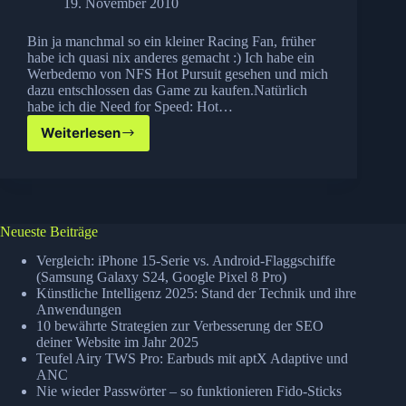
19. November 2010
Bin ja manchmal so ein kleiner Racing Fan, früher
habe ich quasi nix anderes gemacht :) Ich habe ein
Werbedemo von NFS Hot Pursuit gesehen und mich
dazu entschlossen das Game zu kaufen.Natürlich
habe ich die Need for Speed: Hot…
Weiterlesen
Need
for
Speed
–
Hot
Pursuit
Neueste Beiträge
Vergleich: iPhone 15-Serie vs. Android-Flaggschiffe
(Samsung Galaxy S24, Google Pixel 8 Pro)
Künstliche Intelligenz 2025: Stand der Technik und ihre
Anwendungen
10 bewährte Strategien zur Verbesserung der SEO
deiner Website im Jahr 2025
Teufel Airy TWS Pro: Earbuds mit aptX Adaptive und
ANC
Nie wieder Passwörter – so funktionieren Fido-Sticks