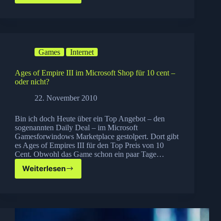
von
PopCap
gratis!
Games
Internet
Ages of Empire III im Microsoft Shop für 10 cent –
oder nicht?
22. November 2010
Bin ich doch Heute über ein Top Angebot – den
sogenannten Daily Deal – im Microsoft
Gamesforwindows Marketplace gestolpert. Dort gibt
es Ages of Empires III für den Top Preis von 10
Cent. Obwohl das Game schon ein paar Tage…
Weiterlesen
Ages
of
Empire
III
im
Microsoft