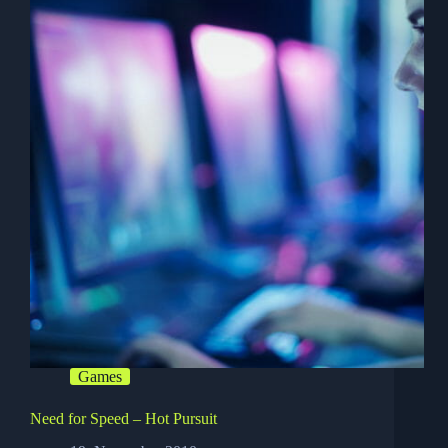
Shop
für
10
cent
–
oder
nicht?
Games
Need for Speed – Hot Pursuit