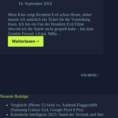
16. September 2010
Mein Kino zeigt Resident Evil schon Heute, daher
musste ich natürlich ein Ticket für die Vorstellung
lösen. Ich bin ein Fan der Resident Evil Filme
obwohl ich die Spiele nicht gespielt habe – bin kein
Zombie Freund :) Egal, Milla…
Weiterlesen
Resident
Evil
Afterlife:
Alice
is
back
NÄCHSTE
Neueste Beiträge
Vergleich: iPhone 15-Serie vs. Android-Flaggschiffe
(Samsung Galaxy S24, Google Pixel 8 Pro)
Künstliche Intelligenz 2025: Stand der Technik und ihre