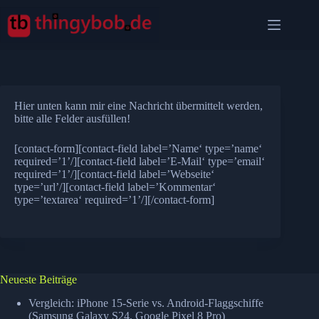
Zum
Inhalt
springen
Hier unten kann mir eine Nachricht übermittelt werden,
bitte alle Felder ausfüllen!
[contact-form][contact-field label=’Name‘ type=’name‘
required=’1’/][contact-field label=’E-Mail‘ type=’email‘
required=’1’/][contact-field label=’Webseite‘
type=’url’/][contact-field label=’Kommentar‘
type=’textarea‘ required=’1’/][/contact-form]
Neueste Beiträge
Vergleich: iPhone 15-Serie vs. Android-Flaggschiffe
(Samsung Galaxy S24, Google Pixel 8 Pro)