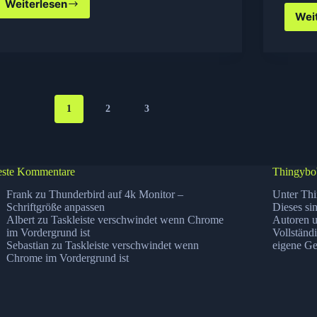
Weiterlesen
Datensicherungen–
Wei
ja–
nein–
wie
und
warum?
1
2
3
ste Kommentare
Thingybo
Frank
zu
Thunderbird auf 4k Monitor –
Unter Thi
Schriftgröße anpassen
Dieses si
Albert
zu
Taskleiste verschwindet wenn Chrome
Autoren u
im Vordergrund ist
Vollständ
Sebastian
zu
Taskleiste verschwindet wenn
eigene Ge
Chrome im Vordergrund ist