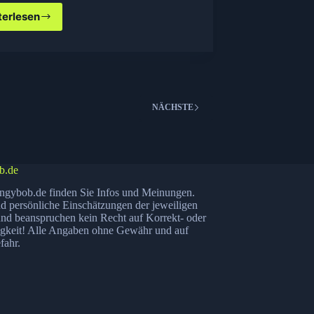
terlesen
HiSense
WHDI
Adapter
für
drahtloses
Streaming
von
NÄCHSTE
HD
Inhalten
b.de
ngybob.de finden Sie Infos und Meinungen.
nd persönliche Einschätzungen der jeweiligen
nd beanspruchen kein Recht auf Korrekt- oder
igkeit! Alle Angaben ohne Gewähr und auf
fahr.