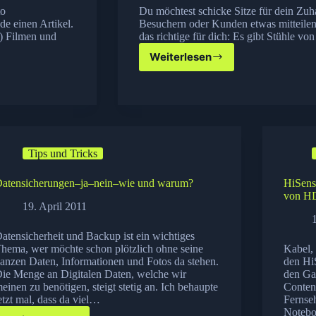
to
Du möchtest schicke Sitze für dein Zuh
e einen Artikel.
Besuchern oder Kunden etwas mitteilen
) Filmen und
das richtige für dich: Es gibt Stühle v
Weiterlesen
Typografische
Sitzgelegenheiten
Tips und Tricks
atensicherungen–ja–nein–wie und warum?
HiSens
von HD
19. April 2011
atensicherheit und Backup ist ein wichtiges
hema, wer möchte schon plötzlich ohne seine
Kabel,
anzen Daten, Informationen und Fotos da stehen.
den Hi
ie Menge an Digitalen Daten, welche wir
den Ga
einen zu benötigen, steigt stetig an. Ich behaupte
Conten
etzt mal, dass da viel…
Fernse
Notebo