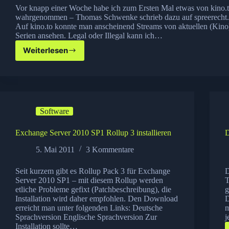
Vor knapp einer Woche habe ich zum Ersten Mal etwas von kino.
wahrgenommen – Thomas Schwenke schrieb dazu auf spreerecht.d
Auf kino.to konnte man anscheinend Streams von aktuellen (Kino
Serien ansehen. Legal oder Illegal kann ich…
Weiterlesen
Kino.to
ist
offline
genommen
worden
Software
Exchange Server 2010 SP1 Rollup 3 installieren
D
5. Mai 2011
3 Kommentare
Seit kurzem gibt es Rollup Pack 3 für Exchange
D
Server 2010 SP1 – mit diesem Rollup werden
T
etliche Probleme gefixt (Patchbeschreibung), die
g
Installation wird daher empfohlen. Den Download
D
erreicht man unter folgenden Links: Deutsche
m
Sprachversion Englische Sprachversion Zur
j
Installation sollte…