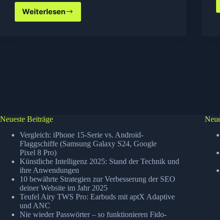
Weiterlesen
Exchange
Server
2010
SP1
Rollup
3
installieren
Neueste Beiträge
Neue
Vergleich: iPhone 15-Serie vs. Android-
Flaggschiffe (Samsung Galaxy S24, Google
Pixel 8 Pro)
Künstliche Intelligenz 2025: Stand der Technik und
ihre Anwendungen
10 bewährte Strategien zur Verbesserung der SEO
deiner Website im Jahr 2025
Teufel Airy TWS Pro: Earbuds mit aptX Adaptive
und ANC
Nie wieder Passwörter – so funktionieren Fido-