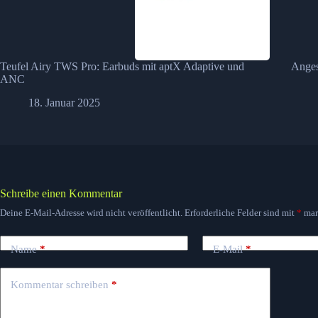
Teufel Airy TWS Pro: Earbuds mit aptX Adaptive und
Anges
ANC
18. Januar 2025
Schreibe einen Kommentar
Deine E-Mail-Adresse wird nicht veröffentlicht.
Erforderliche Felder sind mit
*
mar
Name
*
E-Mail
*
Kommentar schreiben
*