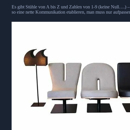
Es gibt Stühle von A bis Z und Zahlen von 1-9 (keine Null….)
so eine nette Kommunikation etablieren, man muss nur aufpassen