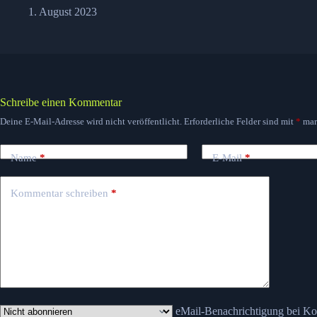
1. August 2023
Schreibe einen Kommentar
Deine E-Mail-Adresse wird nicht veröffentlicht.
Erforderliche Felder sind mit
*
mar
Name
*
E-Mail
*
Kommentar schreiben
*
eMail-Benachrichtigung bei K