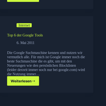
Tools
zur
Font
Auswahl
für
Internet
dein
Blog
Top 6 der Google Tools
6. Mai 2011
Die Google Suchmaschine kennen und nutzen wir
vermutlich alle. Für mich ist Google immer noch die
beste Suchmaschine die es gibt, um mit den
Neuerungen wie den persönlichen Blocklisten
(leider derzeit immer noch nur bei google.com) wird
die Nutzung immer…
Weiterlesen
Top
6
der
Google
Tools