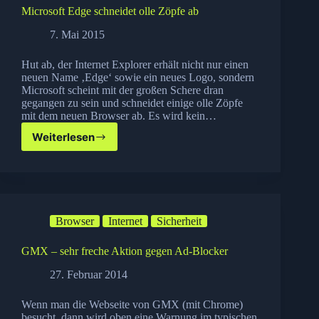
Microsoft Edge schneidet olle Zöpfe ab
7. Mai 2015
Hut ab, der Internet Explorer erhält nicht nur einen
neuen Name ‚Edge‘ sowie ein neues Logo, sondern
Microsoft scheint mit der großen Schere dran
gegangen zu sein und schneidet einige olle Zöpfe
mit dem neuen Browser ab. Es wird kein…
Weiterlesen
Microsoft
Edge
schneidet
olle
Zöpfe
ab
Browser
Internet
Sicherheit
GMX – sehr freche Aktion gegen Ad-Blocker
27. Februar 2014
Wenn man die Webseite von GMX (mit Chrome)
besucht, dann wird oben eine Warnung im typischen