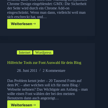
Chrome Design eingeblendet: GMX: Die Sicherheit
der Seite wird durch ein Chrome Add-on
eingeschränkt. Wenn man dann, vielleicht weil man
sich erschreckt hat, und…
Weiterlesen
GMX
–
sehr
freche
Aktion
gegen
Internet
Wordpress
Ad-
Blocker
Hilfreiche Tools zur Font Auswahl für dein Blog
28. Juni 2011
2 Kommentare
Das Problem kennt jeder – 20 Tausend Fonts auf
dem PC – aber welchen soll ich für mein Blog /
Webseite nehmen? Das Wichtigste am Anfang – man
sollte einen Font wählen der bei den meisten
Benutzern dann auch angezeigt…
Weiterlesen
Hilfreiche