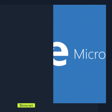
fixt
mehrere
schwere
Sicherheitslücken
Browser