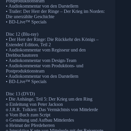
Postproduktionsteam
• Audiokommentar von den Darstellern
• Trailer: Der Herr der Ringe – Der Krieg im Norden:
Die unerzählte Geschichte
• BD-Live™ Specials
Disc 12 (Blu-ray)
• Der Herr der Ringe: Die Rückkehr des Königs –
Extended Edition, Teil 2
• Audiokommentar vom Regisseur und den
Drehbuchautoren
• Audiokommentar vom Design-Team
• Audiokommentar vom Produktions- und
Postproduktionsteam
• Audiokommentar von den Darstellern
• BD-Live™ Specials
Disc 13 (DVD)
• Die Anhänge, Teil 5: Der Krieg um den Ring
o Einleitung von Peter Jackson
o J.R.R. Tolkien: Das Vermächtnis von Mittelerde
o Vom Buch zum Script
o Gestaltung und Aufbau Mittelerdes
o Heimat der Pferdeherren
o Interaktive Karte von Mittelerde mit der Reiseroute