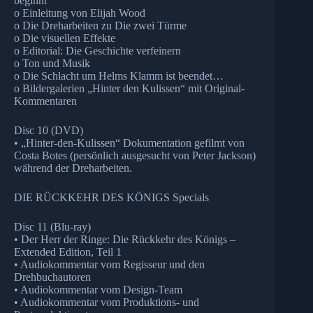
beginnt
o Einleitung von Elijah Wood
o Die Dreharbeiten zu Die zwei Türme
o Die visuellen Effekte
o Editorial: Die Geschichte verfeinern
o Ton und Musik
o Die Schlacht um Helms Klamm ist beendet…
o Bildergalerien „Hinter den Kulissen“ mit Original-
Kommentaren
Disc 10 (DVD)
• „Hinter-den-Kulissen“ Dokumentation gefilmt von
Costa Botes (persönlich ausgesucht von Peter Jackson)
während der Dreharbeiten.
DIE RÜCKKEHR DES KÖNIGS Specials
Disc 11 (Blu-ray)
• Der Herr der Ringe: Die Rückkehr des Königs –
Extended Edition, Teil 1
• Audiokommentar vom Regisseur und den
Drehbuchautoren
• Audiokommentar vom Design-Team
• Audiokommentar vom Produktions- und