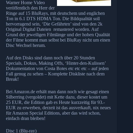
Warner Home Video
veröffentlich den Herr der
Ringe auf 15 BluRays, mit deutschem und englichen
Ton in 6.1 DTS HDMA Ton. Die Bildqualität soll
hervorragend sein, ‘Die Gefährten’ sind von den 2k
Original Digital Dateien remastered worden. Auf
Grund der jeweiligen Filmlänge und der hohen Qualität
der Filme kommt man selbst bei BluRay nicht um einen
Disc Wechsel herum.
Auf den Disks sind dann noch über 20 Stunden
Specials, Dokus, Making Offs, ‘Hinter-den-Kulissen’
Dokumentation von Costa Botes etc etc etc – auf jeden
Fall genug zu sehen – Komplette Diskliste nach dem
Break!
Bei Amazon.de erhält man dann noch wie gesagt einen
Silberring (vergoldet) mit Kette dazu, dieser kostet um
25 EUR, die Edition gab es Heute kurzzeitig für 93.-
EUR zu erwerben, derzeit ist das ausverkauft, nix neues
für Amazon Special Editions, aber das wird schon,
einfach dran bleiben!
Disc 1 (Blu-ray)