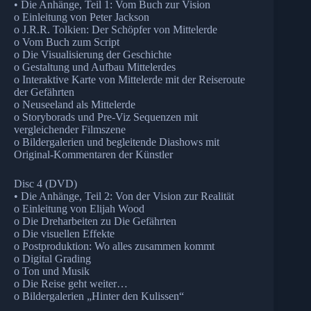
• Die Anhänge, Teil 1: Vom Buch zur Vision
o Einleitung von Peter Jackson
o J.R.R. Tolkien: Der Schöpfer von Mittelerde
o Vom Buch zum Script
o Die Visualisierung der Geschichte
o Gestaltung und Aufbau Mittelerdes
o Interaktive Karte von Mittelerde mit der Reiseroute
der Gefährten
o Neuseeland als Mittelerde
o Storyborads und Pre-Viz Sequenzen mit
vergleichender Filmszene
o Bildergalerien und begleitende Diashows mit
Original-Kommentaren der Künstler
Disc 4 (DVD)
• Die Anhänge, Teil 2: Von der Vision zur Realität
o Einleitung von Elijah Wood
o Die Dreharbeiten zu Die Gefährten
o Die visuellen Effekte
o Postproduktion: Wo alles zusammen kommt
o Digital Grading
o Ton und Musik
o Die Reise geht weiter…
o Bildergalerien „Hinter den Kulissen“