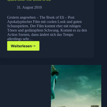
31. August 2010
Gestern angesehen – The Book of Eli – Post
Apokalyptischer Film mit coolen Look und guten
Schauspielern. Der Film kommt eher mit ruhigen
Tönen und gedämpftem Schwung. Kommt es zu den
Action Szenen, dann ändert sich das Tempo
allerdings sehr…
Weiterlesen
Quick
look:
The
Book
of
Eli