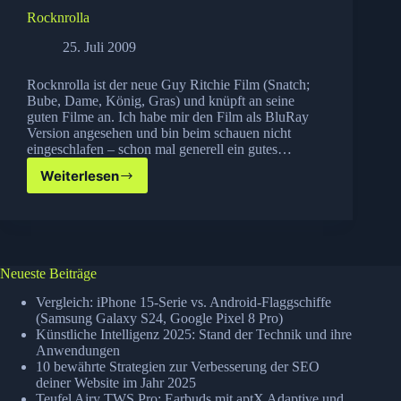
Rocknrolla
25. Juli 2009
Rocknrolla ist der neue Guy Ritchie Film (Snatch;
Bube, Dame, König, Gras) und knüpft an seine
guten Filme an. Ich habe mir den Film als BluRay
Version angesehen und bin beim schauen nicht
eingeschlafen – schon mal generell ein gutes…
Weiterlesen
Rocknrolla
Neueste Beiträge
Vergleich: iPhone 15-Serie vs. Android-Flaggschiffe
(Samsung Galaxy S24, Google Pixel 8 Pro)
Künstliche Intelligenz 2025: Stand der Technik und ihre
Anwendungen
10 bewährte Strategien zur Verbesserung der SEO
deiner Website im Jahr 2025
Teufel Airy TWS Pro: Earbuds mit aptX Adaptive und