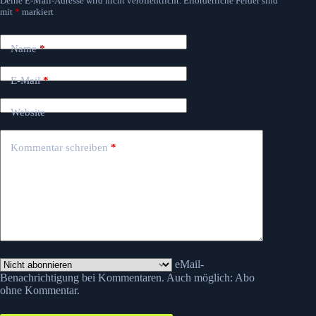
Deine E-Mail-Adresse wird nicht veröffentlicht.
Erforderliche Felder sind
mit
*
markiert
Name
*
E-Mail
*
Website
Kommentar schreiben
*
eMail-
Benachrichtigung bei Kommentaren. Auch möglich:
Abo
ohne Kommentar
.