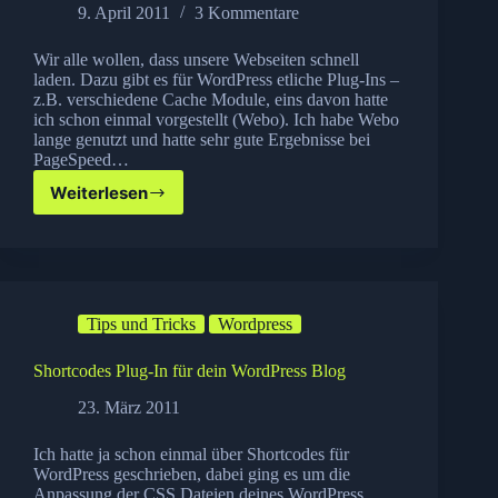
9. April 2011
3 Kommentare
Wir alle wollen, dass unsere Webseiten schnell
laden. Dazu gibt es für WordPress etliche Plug-Ins –
z.B. verschiedene Cache Module, eins davon hatte
ich schon einmal vorgestellt (Webo). Ich habe Webo
lange genutzt und hatte sehr gute Ergebnisse bei
PageSpeed…
Weiterlesen
W3
Total
Cache–
WordPress
Speedup
Tips und Tricks
Wordpress
Shortcodes Plug-In für dein WordPress Blog
23. März 2011
Ich hatte ja schon einmal über Shortcodes für
WordPress geschrieben, dabei ging es um die
Anpassung der CSS Dateien deines WordPress