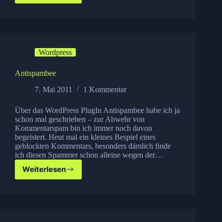
Tools
zur
Font
Auswahl
für
Wordpress
dein
Blog
Antispambee
7. Mai 2011
1 Kommentar
Über das WordPress PlugIn Antispambee habe ich ja
schon mal geschrieben – zur Abwehr von
Kommentarspam bin ich immer noch davon
begeistert. Heut mal ein kleines Bespiel eines
geblockten Kommentars, besonders dämlich finde
ich diesen Spammer schon alleine wegen der…
Weiterlesen
Antispambee