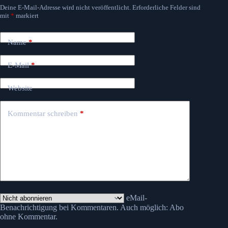
Deine E-Mail-Adresse wird nicht veröffentlicht.
Erforderliche Felder sind
mit
*
markiert
Name
*
E-Mail
*
Website
Kommentar schreiben
*
eMail-
Benachrichtigung bei Kommentaren. Auch möglich:
Abo
ohne Kommentar
.