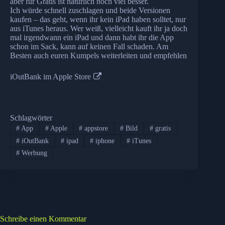
aber für Gratis ist natürlich noch viel besser.
Ich würde schnell zuschlagen und beide Versionen
kaufen – das geht, wenn ihr kein iPad haben solltet, nur
aus iTunes heraus. Wer weiß, vielleicht kauft ihr ja doch
mal irgendwann ein iPad und dann habt ihr die App
schon im Sack, kann auf keinen Fall schaden. Am
Besten auch euren Kumpels weiterleiten und empfehlen
iOutBank im Apple Store
Schlagwörter
#
App
#
Apple
#
appstore
#
Bild
#
gratis
#
iOutBank
#
ipad
#
iphone
#
iTunes
#
Werbung
Schreibe einen Kommentar