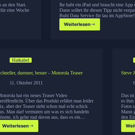
 an den Start.
Ihr habt ein iPad und braucht eine App
 für eine Woche
Dann solltet ihr diesen Tipp nicht verpa
Buhl Data Service für lau im AppStor
Weiterlesen
AppTipp:
Finanzblick
HD
derzeit
Gratis
Hatkabel
chneller, duenner, besser – Motorola Teaser
Steve Jo
11. Oktober 2011
otorola hat ein neues Teaser Video
Das ist
eröffentlicht. Über das Produkt erfährt man leider
es ihm 
ix, aber der Teaser sieht schon mal echt schick
Fotos s
us. Man darf vermuten um was es sich handeln
Mann g
önnte, ich gehe mal davon aus, dass es ein…
den Ein
Weiterlesen
Wei
Schneller,
duenner,