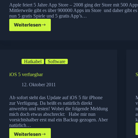
Apple feiert 5 Jahre App Store – 2008 ging der Store mit 500 Apps
Mittlerweile gibt es über 900000 Apps im Store und daher gibt es
nun 5 gratis Spiele und 5 gratis App’s…
Weiterlesen
5
Jahre
Apple
App
Store
–
Hatkabel
Software
jetzt
gratis
Apps
iOS 5 verfuegbar
S
und
12. Oktober 2011
Spiele
laden!
Ab sofort steht das Update auf iOS 5 für iPhone
M
zur Verfügung. Da heißt es natürlich direkt
v
anwerfen und testen! Wobei die folgende Meldung
n
mich doch etwas abschreckt: Habe mir nun
a
vorsichtshalber erst mal ein Backup gezogen. Aber
k
natürlich…
Weiterlesen
iOS