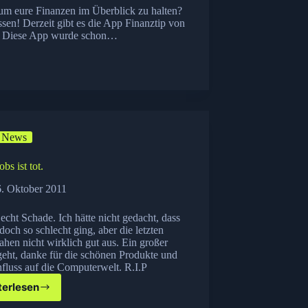
 um eure Finanzen im Überblick zu halten?
ssen! Derzeit gibt es die App Finanztip von
e! Diese App wurde schon…
News
bs ist tot.
6. Oktober 2011
 echt Schade. Ich hätte nicht gedacht, dass
doch so schlecht ging, aber die letzten
ahen nicht wirklich gut aus. Ein großer
eht, danke für die schönen Produkte und
fluss auf die Computerwelt. R.I.P
terlesen
Steve
Jobs