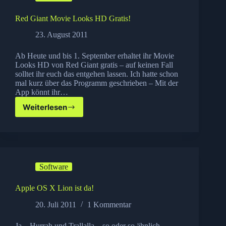
Red Giant Movie Looks HD Gratis!
23. August 2011
Ab Heute und bis 1. September erhaltet ihr Movie
Looks HD von Red Giant gratis – auf keinen Fall
solltet ihr euch das entgehen lassen. Ich hatte schon
mal kurz über das Programm geschrieben – Mit der
App könnt ihr…
Weiterlesen
Red
Giant
Movie
Looks
HD
Gratis!
Software
Apple OS X Lion ist da!
20. Juli 2011
1 Kommentar
Ja – Hurrah und Trallalla – so oder so ähnlich…