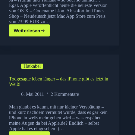
Egal. Apple veröffentlicht heute die neueste Version
von OS X – Codename Lion. Ab sofort im iTunes
Shop – Neudeutsch jetzt Mac App Store zum Preis
von 23.99 EUR zu…
Weiterlesen
Apple
OS
X
Lion
ist
da!
Hatkabel
Todgesagte leben länger – das iPhone gibt es jetzt in
Weiß!
6. Mai 2011
2 Kommentare
Man glaubt es kaum, mit nur kleiner Verspätung –
und kurz nachdem vermutet wurde, dass es gar kein
iPhone in weiß mehr geben wird – was erspähen
meine Augen da bei Apple.de? Endlich – selbst
Apple hat es eingesehen :)…