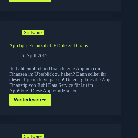
Jahre
Apple
App
Store
–
Software
jetzt
gratis
Apps
AppTipp: Finanzblick HD derzeit Gratis
und
5. April 2012
Spiele
laden!
Ihr habt ein iPad und braucht eine App um eure
Finanzen im Überblick zu halten? Dann solltet ihr
diesen Tipp nicht verpassen! Derzeit gibt es die App
Finanztip von Buhl Data Service für lau im
AppStore! Diese App wurde schon…
Weiterlesen
AppTipp:
Finanzblick
HD
derzeit
Gratis
Software