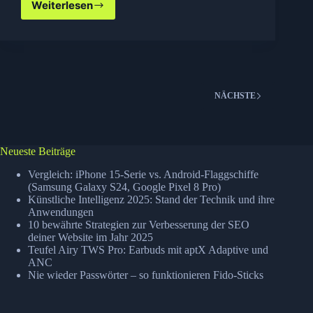
Weiterlesen
Todgesagte
leben
länger
–
das
iPhone
gibt
NÄCHSTE
es
jetzt
in
Weiß!
Neueste Beiträge
Vergleich: iPhone 15-Serie vs. Android-Flaggschiffe
(Samsung Galaxy S24, Google Pixel 8 Pro)
Künstliche Intelligenz 2025: Stand der Technik und ihre
Anwendungen
10 bewährte Strategien zur Verbesserung der SEO
deiner Website im Jahr 2025
Teufel Airy TWS Pro: Earbuds mit aptX Adaptive und
ANC
Nie wieder Passwörter – so funktionieren Fido-Sticks