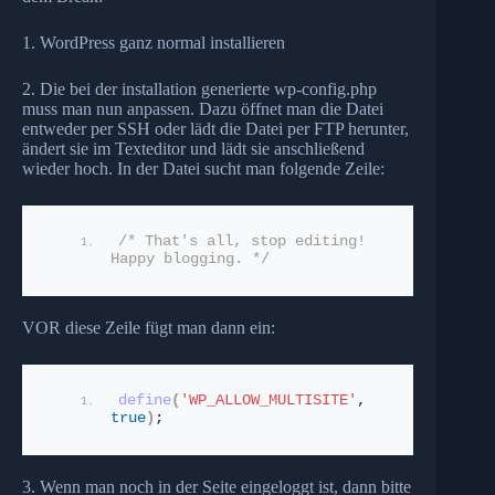
1. WordPress ganz normal installieren
2. Die bei der installation generierte wp-config.php
muss man nun anpassen. Dazu öffnet man die Datei
entweder per SSH oder lädt die Datei per FTP herunter,
ändert sie im Texteditor und lädt sie anschließend
wieder hoch. In der Datei sucht man folgende Zeile:
/* That's all, stop editing! 
Happy blogging. */
VOR diese Zeile fügt man dann ein:
define
(
'WP_ALLOW_MULTISITE'
, 
true
)
;
3. Wenn man noch in der Seite eingeloggt ist, dann bitte