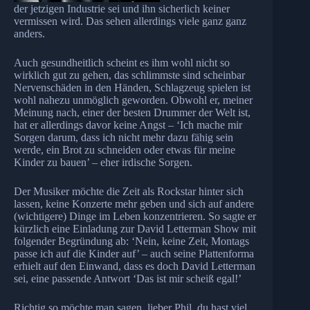
der jetzigen Industrie sei und ihn sicherlich keiner
vermissen wird. Das sehen allerdings viele ganz ganz
anders.
Auch gesundheitlich scheint es ihm wohl nicht so
wirklich gut zu gehen, das schlimmste sind scheinbar
Nervenschäden in den Händen, Schlagzeug spielen ist
wohl nahezu unmöglich geworden. Obwohl er, meiner
Meinung nach, einer der besten Drummer der Welt ist,
hat er allerdings davor keine Angst – ‘Ich mache mir
Sorgen darum, dass ich nicht mehr dazu fähig sein
werde, ein Brot zu schneiden oder etwas für meine
Kinder zu bauen’ – eher irdische Sorgen.
Der Musiker möchte die Zeit als Rockstar hinter sich
lassen, keine Konzerte mehr geben und sich auf andere
(wichtigere) Dinge im Leben konzentrieren. So sagte er
kürzlich eine Einladung zur David Letterman Show mit
folgender Begründung ab: ‘Nein, keine Zeit, Montags
passe ich auf die Kinder auf’ – auch seine Plattenforma
erhielt auf den Einwand, dass es doch David Letterman
sei, eine passende Antwort ‘Das ist mir scheiß egal!’
Richtig so möchte man sagen, lieber Phil, du hast viel