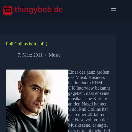
Zum
Inhalt
springen
Phil Collins hört auf :(
7. März 2011
Music
Einer der ganz großen
des Musik Business
hat in einem FHM
UK Interview bekannt
gegeben, dass er seine
musikalische Kariere
an den Nagel hängen
wird. Phil Collins hat
nach über 40 Jahren
die Nase voll von der
Musikszene, er sagte,
dass er nicht mehr Teil