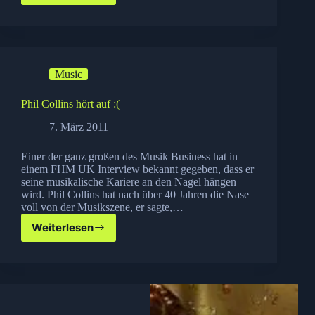
geht
auf
Tour
Music
Phil Collins hört auf :(
7. März 2011
Einer der ganz großen des Musik Business hat in
einem FHM UK Interview bekannt gegeben, dass er
seine musikalische Kariere an den Nagel hängen
wird. Phil Collins hat nach über 40 Jahren die Nase
voll von der Musikszene, er sagte,…
Weiterlesen
Phil
Collins
hört
auf
:
(