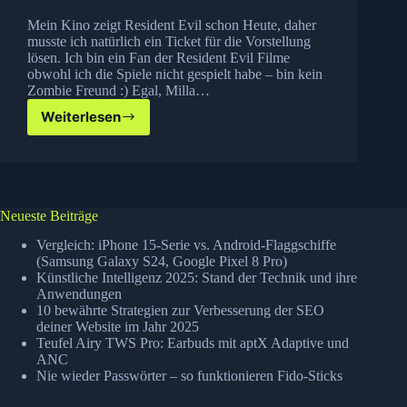
Mein Kino zeigt Resident Evil schon Heute, daher
musste ich natürlich ein Ticket für die Vorstellung
lösen. Ich bin ein Fan der Resident Evil Filme
obwohl ich die Spiele nicht gespielt habe – bin kein
Zombie Freund :) Egal, Milla…
Weiterlesen
Resident
Evil
Afterlife:
Alice
is
back
Neueste Beiträge
Vergleich: iPhone 15-Serie vs. Android-Flaggschiffe
(Samsung Galaxy S24, Google Pixel 8 Pro)
Künstliche Intelligenz 2025: Stand der Technik und ihre
Anwendungen
10 bewährte Strategien zur Verbesserung der SEO
deiner Website im Jahr 2025
Teufel Airy TWS Pro: Earbuds mit aptX Adaptive und
ANC
Nie wieder Passwörter – so funktionieren Fido-Sticks