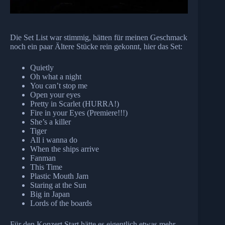
Die Set List war stimmig, hätten für meinen Geschmack
noch ein paar Ältere Stücke rein gekonnt, hier das Set:
Quietly
Oh what a night
You can’t stop me
Open your eyes
Pretty in Scarlet (HURRA!)
Fire in your Eyes (Premiere!!!)
She’s a killer
Tiger
All i wanna do
When the ships arrive
Fanman
This Time
Plastic Mouth Jam
Staring at the Sun
Big in Japan
Lords of the boards
Für den Konzert Start hätte es eigentlich etwas mehr