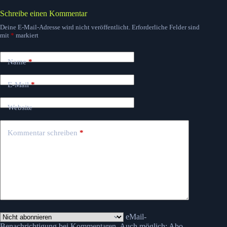
Schreibe einen Kommentar
Deine E-Mail-Adresse wird nicht veröffentlicht.
Erforderliche Felder sind
mit
*
markiert
Name
*
E-Mail
*
Website
Kommentar schreiben
*
eMail-
Benachrichtigung bei Kommentaren. Auch möglich:
Abo