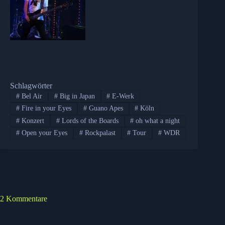
Schlagwörter
#
Bel Air
#
Big in Japan
#
E-Werk
#
Fire in your Eyes
#
Guano Apes
#
Köln
#
Konzert
#
Lords of the Boards
#
oh what a night
#
Open your Eyes
#
Rockpalast
#
Tour
#
WDR
2 Kommentare