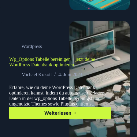
Der
ultimative
Leitfaden
2023
Wordpress
Wp_Options Tabelle bereinigen – jetzt deine
WordPress Datenbank optimieren
Michael Kokott
4. Juni 2023
Erfahre, wie du deine WordPress Datenbank
optimieren kannst, indem du automatisch geladene
Daten in der wp_options Tabelle bereinigst und
ungenutzte Themes sowie Plugins entfernst.
Weiterlesen
Wp_Options
Tabelle
bereinigen
–