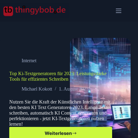
Zum
Inhalt
springen
Internet
Top Ki-Textgeneratoren für 2023: Leistungsstarke
Tools für effizientes Schreiben
Michael Kokott
1. August 2023
Nutzen Sie die Kraft der Künstlichen Intelligenz mit
den besten KI Text Generatoren 2023. Lange Texte
schreiben, automatisch KI Content generieren und
perfektionieren - jetzt KI-Textgeneratoren nutzen
lernen!
Weiterlesen
Top