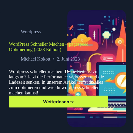
SEO
Wordpress
WordPress Schneller Machen – pagespeed
Optimierung (2023 Edition)
Michael Kokott
2. Juni 2023
Wordpress schneller machen: Deine Seite ist zu
langsam? Jetzt die Performance verbessern und die
Ladezeit senken. In unserem Artikel lernst du alles
zum optimieren und wie du wordpress schneller
machen kannst!
Weiterlesen
WordPress
Schneller
Machen
–
pagespeed
Optimierung