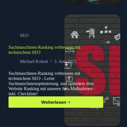
jetzt
deine
WordPress
Datenbank
optimieren
SEO
Suchmaschinen-Ranking verbessern mit
technischem SEO
Michael Kokott
3. Juni 2023
Suchmaschinen-Ranking verbessern mit
technischem SEO - Lerne
Suchmaschinenoptimierung, und optimiere dein
Website Ranking mit unseren Seo-Maßnahmen -
inkl. Checkliste!
Weiterlesen
Suchmaschinen-
Ranking
verbessern
mit
technischem