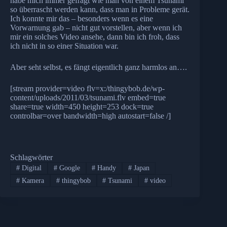
habe mich immer gefragt wie man von einem Tsunami
so überrascht werden kann, dass man in Probleme gerät.
Ich konnte mir das – besonders wenn es eine
Vorwarnung gab – nicht gut vorstellen, aber wenn ich
mir ein solches Video ansehe, dann bin ich froh, dass
ich nicht in so einer Situation war.
Aber seht selbst, es fängt eigentlich ganz harmlos an….
[stream provider=video flv=x:/thingybob.de/wp-
content/uploads/2011/03/tsunami.flv embed=true
share=true width=450 height=253 dock=true
controlbar=over bandwidth=high autostart=false /]
Schlagwörter
#
Digital
#
Google
#
Handy
#
Japan
#
Kamera
#
thingybob
#
Tsunami
#
video