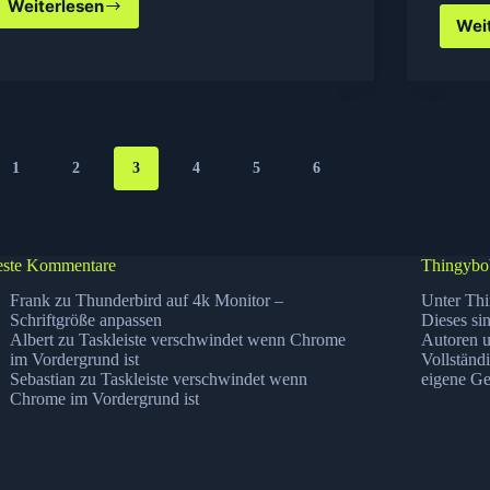
Weiterlesen
Microsoft
Wei
Group
Policies
Einsteiger
Anleitung
1
2
3
4
5
6
ste Kommentare
Thingybo
Frank
zu
Thunderbird auf 4k Monitor –
Unter Thi
Schriftgröße anpassen
Dieses si
Albert
zu
Taskleiste verschwindet wenn Chrome
Autoren u
im Vordergrund ist
Vollständ
Sebastian
zu
Taskleiste verschwindet wenn
eigene Ge
Chrome im Vordergrund ist