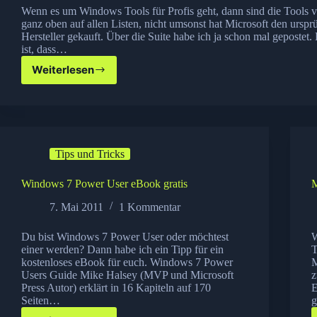
Wenn es um Windows Tools für Profis geht, dann sind die Tools v
ganz oben auf allen Listen, nicht umsonst hat Microsoft den urspr
Hersteller gekauft. Über die Suite habe ich ja schon mal gepostet.
ist, dass…
Weiterlesen
Sysinternals
Updater
Tips und Tricks
Windows 7 Power User eBook gratis
M
7. Mai 2011
1 Kommentar
Du bist Windows 7 Power User oder möchtest
W
einer werden? Dann habe ich ein Tipp für ein
T
kostenloses eBook für euch. Windows 7 Power
M
Users Guide Mike Halsey (MVP und Microsoft
z
Press Autor) erklärt in 16 Kapiteln auf 170
E
Seiten…
g