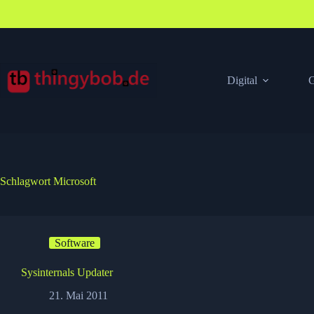
Zum
Inhalt
springen
Digital
G
Schlagwort
Microsoft
Software
Sysinternals Updater
21. Mai 2011