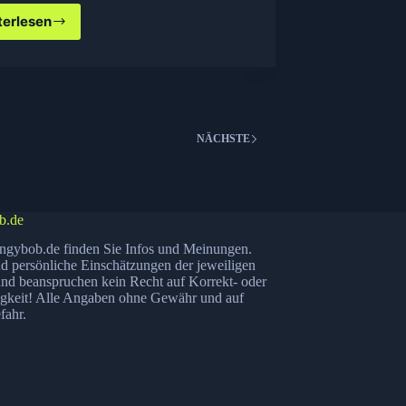
terlesen
Exchange
Server
2010
SP1
Rollup
3
installieren
NÄCHSTE
b.de
ngybob.de finden Sie Infos und Meinungen.
nd persönliche Einschätzungen der jeweiligen
nd beanspruchen kein Recht auf Korrekt- oder
igkeit! Alle Angaben ohne Gewähr und auf
fahr.