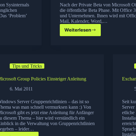
on Sysinternals
Nach der Private Beta von Microsoft O
ünglichen
die öffentliche Beta Phase. Mit Office 3
 Das ‘Problem’
und Unternehmen. Ihnen wird mit Offic
Mail, Kalender, Word,…
Weiterlesen
Microsoft
Office
365
Beta
–
jetzt
Tips und Tricks
gratis
testen!
icrosoft Group Policies Einsteiger Anleitung
Exchan
6. Mai 2011
indows Server Gruppenrichtlinien – das ist so
Seit k
hema was man schnell vermurksen kann :) Von
Server
icrosoft gibt es jetzt eine Anleitung für Anfänger
etliche
u diesem Thema – hier wird verständlich ein
Instal
inblick in die Verwaltung von Gruppenrichtlinien
erreich
egeben – leider…
Sprach
Install