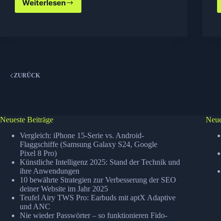
Weiterlesen
Windows
7
Power
User
eBook
gratis
ZURÜCK
Neueste Beiträge
Neue
Vergleich: iPhone 15-Serie vs. Android-
Flaggschiffe (Samsung Galaxy S24, Google
Pixel 8 Pro)
Künstliche Intelligenz 2025: Stand der Technik und
ihre Anwendungen
10 bewährte Strategien zur Verbesserung der SEO
deiner Website im Jahr 2025
Teufel Airy TWS Pro: Earbuds mit aptX Adaptive
und ANC
Nie wieder Passwörter – so funktionieren Fido-