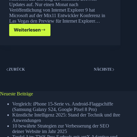
Updates auf. Nur einen Monat nach
Veröffentlichung von Internet Explorer 9 hat
Microsoft auf der Mix11 Entwickler Konferenz in
Las Vegas den Preview für Internet Explorer…
Weiterlesen
Microsoft
stellt
Internet
Explorer
10
Preview
vor
ZURÜCK
NÄCHSTE
(Download)
Neueste Beiträge
Vergleich: iPhone 15-Serie vs. Android-Flaggschiffe
(Samsung Galaxy S24, Google Pixel 8 Pro)
Künstliche Intelligenz 2025: Stand der Technik und ihre
Anwendungen
10 bewährte Strategien zur Verbesserung der SEO
deiner Website im Jahr 2025
Teufel Airy TWS Pro: Earbuds mit aptX Adaptive und