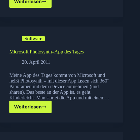
Weiterlesen
Top
11
der
Must
have
WordPress
Software
Plug-
Ins
Microsoft Photosynth–App des Tages
20. April 2011
Meine App des Tages kommt von Microsoft und
heißt Photosynth – mit dieser App lassen sich 360°
Panoramen mit dem iDevice aufnehmen (und
sharen). Das beste an der App ist, es geht
Kinderleicht. Man startet die App und mit einem…
Weiterlesen
Microsoft
Photosynth–
App
des
Tages