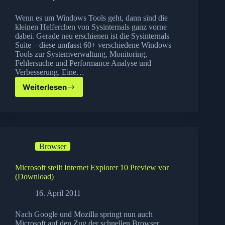
Wenn es um Windows Tools geht, dann sind die
kleinen Helferchen von Sysinternals ganz vorne
dabei. Gerade neu erschienen ist die Sysinternals
Suite – diese umfasst 60+ verschiedene Windows
Tools zur Systemverwaltung, Monitoring,
Fehlersuche und Performance Analyse und
Verbesserung. Eine…
Weiterlesen
Sysinternals
Suite
in
neuer
Version
erhältlich
Browser
Microsoft stellt Internet Explorer 10 Preview vor
(Download)
16. April 2011
Nach Google und Mozilla springt nun auch
Microsoft auf den Zug der schnellen Browser