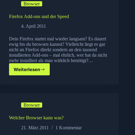
Browser
Firefox Add-ons und der Speed
4. April 2011
Dein Firefox startet mal wieder langsam? Es dauert
ewig bis du browsen kannst? Vielleicht liegt es gar
nicht an Firefox direkt sondern an den tausend
installierten Add-ons – mal ehrlich, wer hat da nicht
mehr installiert als man wirklich benötigt?…
Weiterlesen
Firefox
Add-
ons
und
der
Speed
Browser
Welcher Browser kann was?
21. März 2011
1 Kommentar