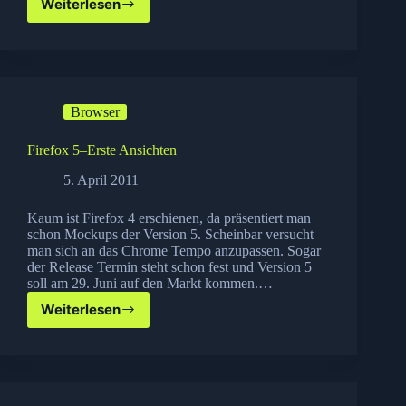
Weiterlesen
Firefox
6
und
7
schon
in
Browser
Kürze?
Firefox 5–Erste Ansichten
5. April 2011
Kaum ist Firefox 4 erschienen, da präsentiert man
schon Mockups der Version 5. Scheinbar versucht
man sich an das Chrome Tempo anzupassen. Sogar
der Release Termin steht schon fest und Version 5
soll am 29. Juni auf den Markt kommen.…
Weiterlesen
Firefox
5–
Erste
Ansichten