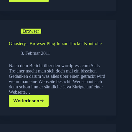
Explorer
9
ist
fertig!
Browser
Ghostery– Browser Plug-In zur Tracker Kontrolle
3. Februar 2011
Nach dem Bericht über den wordpress.com Stats
Trojaner macht man sich doch mal ein bisschen
Gedanken darum was alles über einen getrackt wird
wenn man eine Webseite besucht. Wer schaut sich
denn schon immer sämtliche Java Skripte auf einer
Webseite…
Weiterlesen
Ghostery–
Browser
Plug-
In
zur
Tracker