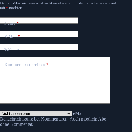
Deine E-Mail-Adresse wird nicht veröffentlicht.
Erforderliche Felder sind
mit
*
markiert
Name
*
E-Mail
*
Website
Kommentar schreiben
*
eMail-
Benachrichtigung bei Kommentaren. Auch möglich:
Abo
ohne Kommentar
.