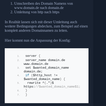
Umschreiben des Domain Namens von
www.domain.de nach domain.de
Umleitung von http nach https
In Realität lassen sich mit dieser Umleitung auch
weitere Bedingungen abdecken, zum Beispiel auf einen
komplett anderen Domainnamen zu leiten.
Hier kommt nun die Anpassung der Konfig:
server 
{
server_name domain.
de
www.
domain
.
de
set $wanted_domain_name 
domain.
de
;
if
(
$http_host != 
$wanted_domain_name
)
{
 rewrite ^
(
.*
)
$ 
https:
//$wanted_domain_name$1;
}
}