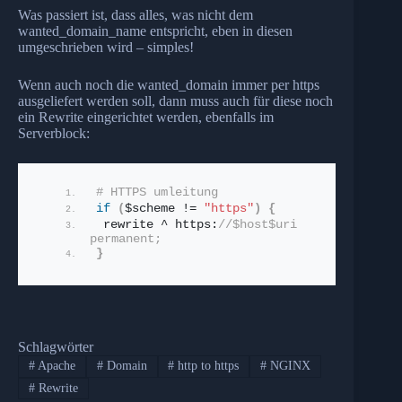
Was passiert ist, dass alles, was nicht dem
wanted_domain_name entspricht, eben in diesen
umgeschrieben wird – simples!
Wenn auch noch die wanted_domain immer per https
ausgeliefert werden soll, dann muss auch für diese noch
ein Rewrite eingerichtet werden, ebenfalls im
Serverblock:
# HTTPS umleitung
if
(
$scheme != 
"https"
)
{
 rewrite ^ https:
//$host$uri 
permanent;
}
Schlagwörter
#
Apache
#
Domain
#
http to https
#
NGINX
#
Rewrite