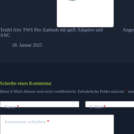
Teufel Airy TWS Pro: Earbuds mit aptX Adaptive und
Anges
ANC
18. Januar 2025
Schreibe einen Kommentar
Deine E-Mail-Adresse wird nicht veröffentlicht.
Erforderliche Felder sind mit
*
mar
Name
*
E-Mail
*
Kommentar schreiben
*