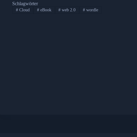
Schlagwörter
#
Cloud
#
eBook
#
web 2.0
#
wordle