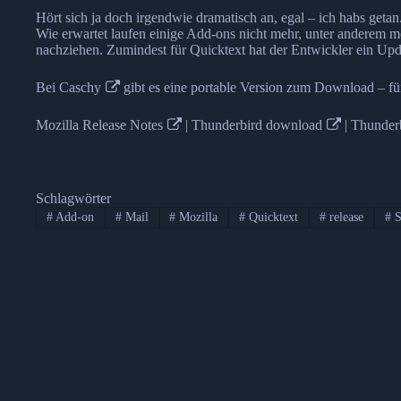
Hört sich ja doch irgendwie dramatisch an, egal – ich habs getan
Wie erwartet laufen einige Add-ons nicht mehr, unter anderem mei
nachziehen. Zumindest für Quicktext hat der Entwickler ein
Upd
Bei
Caschy
gibt es eine portable Version zum Download – für
Mozilla Release Notes
|
Thunderbird download
|
Thunderb
Schlagwörter
#
Add-on
#
Mail
#
Mozilla
#
Quicktext
#
release
#
S