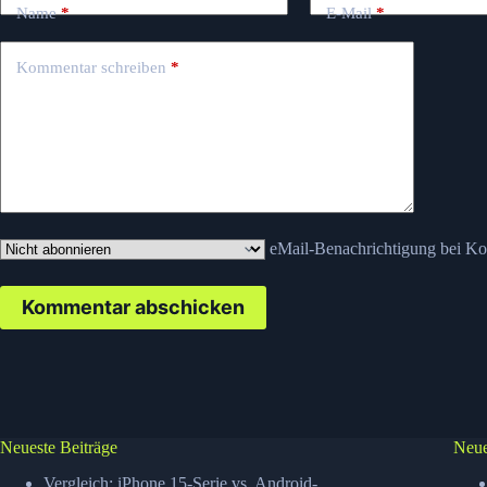
Name
*
E-Mail
*
Kommentar schreiben
*
eMail-Benachrichtigung bei K
Kommentar abschicken
Neueste Beiträge
Neue
Vergleich: iPhone 15-Serie vs. Android-