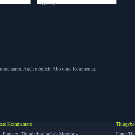
Website
ommentaren. Auch möglich:
Abo ohne Kommentar
.
ste Kommentare
Thingybo
Frank
zu
Thunderbird auf 4k Monitor –
Unter Thi