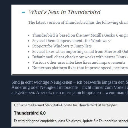
Sind ja echt wichtige Neuigkeiten – ich bezweifle langsam den Si
Änderung oder Neuigkeit mitbrachte – nicht immer zum Vorteil 
ausgetrieben. Aber ok, man muss ja nicht updaten – wenn man de