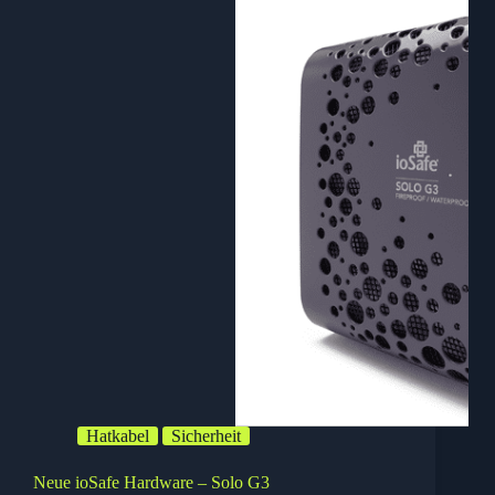
zurücksetzen
Hatkabel
Sicherheit
Neue ioSafe Hardware – Solo G3