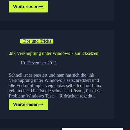
Weiterlesen
onOne
Perfect
Effects
8
Premium
Edition
Tips und Tricks
gratis
erhalten
.lnk Verknüpfung unter Windows 7 zurücksetzen
10. Dezember 2013
Schnell ist es passiert und man hat sich die .lnk
Verknüpfung unter Windows 7 zerschreddert und
alle Verknüpfungen zeigen das selbe Icon und ’nix
geht mehr‘. Hier ist die schnellste Lösung für diese
Problem: Windows Taste + R drücken regedit…
Weiterlesen
.lnk
Verknüpfung
unter
Windows
7