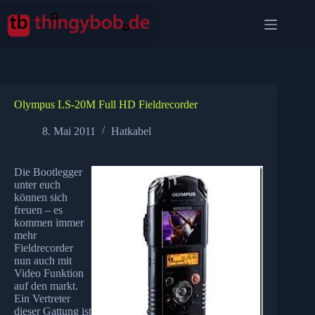
Zum
Inhalt
springen
Olympus LS-20M Full HD Fieldrecorder
8. Mai 2011
Hatkabel
Die Bootlegger
unter euch
können sich
freuen – es
kommen immer
mehr
Fieldrecorder
nun auch mit
Video Funktion
auf den markt.
Ein Vertreter
dieser Gattung ist