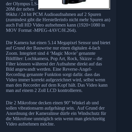
der Olympus LS-
20M der neben
96khz / 24 bit PCM Audioaufnahmen auf 2 Spuren
(zumindest gibt die Herstellerinfo nicht mehr Spuren an)
auch Full HD Video aufnehmen kann (1920×1080 in
MOV Format -MPEG-4AVC/H.264).
Die Kamera hat einen 5.14 Megapixel Sensor und bietet
auf Grund der Bauweise nur einen digitalen 4-fach
Zoom. Integriert sind 4 ‘Magic Movie’ genannte
Bildfilter: Lochkamera, Pop Art, Rock, Skizze – die
Filter können während der Aufnahme direkt auf das
Bild angewandt werden. Eine Reverse-Angel-
Recording genannte Funktion sorgt dafür. dass das
Video immer korrekt aufgezeichnet wird, selbst wenn
man den Recorder auf dem Kopf hält. Das Video kann
man auf einem 2 Zoll LCD kontrollieren.
Die 2 Mikrofone decken einen 90° Winkel ab und
sollen vibrationsarm aufgehängt sein. Auf Grund der
Anordnung der Kameralinse dürfe ein Windschutz für
die Mikrofone unmöglich sein wenn man gleichzeitig
Video aufnehmen möchte.