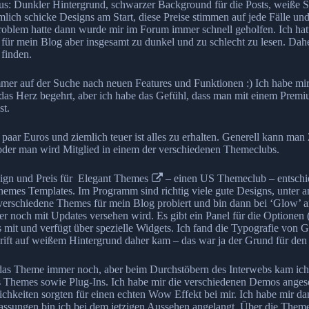
aus: Dunkler Hintergrund, schwarzer Background für die Posts, weiße S
lich schicke Designs am Start, diese Preise stimmen auf jede Fälle un
Problem hatte dann wurde mir im Forum immer schnell geholfen. Ich ha
s für mein Blog aber insgesamt zu dunkel und zu schlecht zu lesen. Da
finden.
immer auf der Suche nach neuen Features und Funktionen :) Ich habe mir
s das Herz begehrt, aber ich habe das Gefühl, dass man mit einem Premi
st.
r Euros und ziemlich teuer ist alles zu erhalten. Generell kann man 
oder man wird Mitglied in einem der verschiedenen Themeclubs.
ign und Preis für
Elegant Themes
– einen US Themeclub – entschi
Themes Templates. Im Programm sind richtig viele gute Designs, unter
 verschiedene Themes für mein Blog probiert und bin dann bei ‘Glow’ 
 noch mit Updates versehen wird. Es gibt ein Panel für die Optionen 
 mit und verfügt über spezielle Widgets. Ich fand die Typografie von
rift auf weißem Hintergrund daher kam – das war ja der Grund für den
ir das Theme immer noch, aber beim Durchstöbern des Interwebs kam ic
 Themes sowie Plug-Ins. Ich habe mir die verschiedenen Demos ange
chkeiten sorgten für einen echten Wow Effekt bei mir. Ich habe mir d
passungen bin ich bei dem jetzigen Aussehen angelangt. Über die The