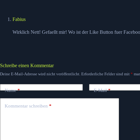
Fabius
Wirklich Nett! Gefaellt mir! Wo ist der Like Button fuer Facebo
Schreibe einen Kommentar
Deine E-Mail-Adresse wird nicht veröffentlicht.
Erforderliche Felder sind mit
*
mar
Name
*
E-Mail
*
Kommentar schreiben
*