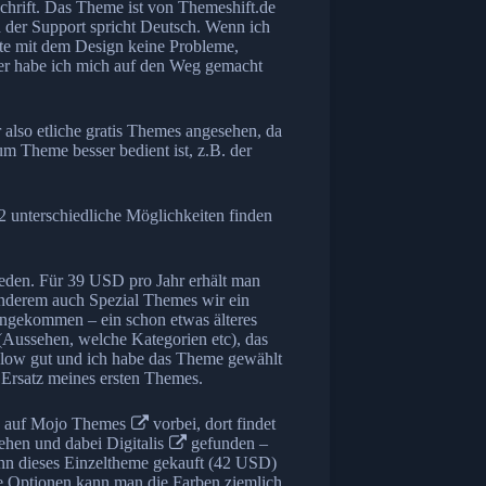
chrift. Das Theme ist von
Themeshift.de
d der Support spricht Deutsch. Wenn ich
tte mit dem Design keine Probleme,
her habe ich mich auf den Weg gemacht
 also etliche gratis Themes angesehen, da
um Theme besser bedient ist, z.B. der
2 unterschiedliche Möglichkeiten finden
eden. Für 39 USD pro Jahr erhält man
 anderem auch Spezial Themes wir ein
angekommen – ein schon etwas älteres
(Aussehen, welche Kategorien etc), das
 Glow gut und ich habe das Theme gewählt
 Ersatz meines ersten Themes.
h auf
Mojo Themes
vorbei, dort findet
sehen und dabei
Digitalis
gefunden –
ann dieses Einzeltheme gekauft (42 USD)
me Optionen kann man die Farben ziemlich