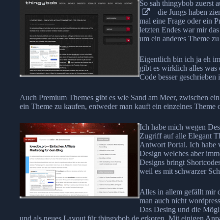
So sah thingybob zuerst 
– die Jungs haben ziem
mal eine Frage oder ein 
letzten Endes war mir da
um ein anderes Theme zu 
Eigentlich bin ich ja eh 
gibt es wirklich alles wa
Code besser geschrieben i
Auch Premium Themes gibt es wie Sand am Meer, zwischen ein paa
ein Theme zu kaufen, entweder man kauft ein einzelnes Theme 
Ich habe mich wegen Des
Zugriff auf alle Elegant 
Antwort Portal. Ich habe
Design welches aber immer
Designs bringt Shortcodes
weil es mit schwarzer Sch
Alles in allem gefällt m
man auch nicht wordpress
Das Desing und die Mögli
und als neues Layout für thingybob.de erkoren. Mit einigen An