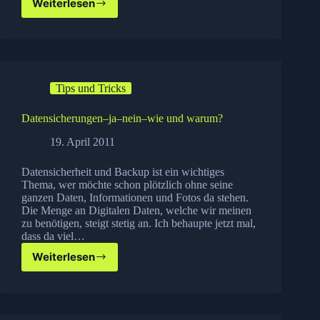
Weiterlesen
Microsoft
Group
Policies
Einsteiger
Anleitung
Tips und Tricks
Datensicherungen–ja–nein–wie und warum?
19. April 2011
Datensicherheit und Backup ist ein wichtiges
Thema, wer möchte schon plötzlich ohne seine
ganzen Daten, Informationen und Fotos da stehen.
Die Menge an Digitalen Daten, welche wir meinen
zu benötigen, steigt stetig an. Ich behaupte jetzt mal,
dass da viel…
Weiterlesen
Datensicherungen–
ja–
nein–
wie
und