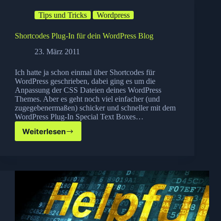
warum?
Tips und Tricks
Wordpress
Shortcodes Plug-In für dein WordPress Blog
23. März 2011
Ich hatte ja schon einmal über Shortcodes für
WordPress geschrieben, dabei ging es um die
Anpassung der CSS Dateien deines WordPress
Themes. Aber es geht noch viel einfacher (und
zugegebenermaßen) schicker und schneller mit dem
WordPress Plug-In Special Text Boxes…
Weiterlesen
Shortcodes
Plug-
In
für
dein
WordPress
Blog