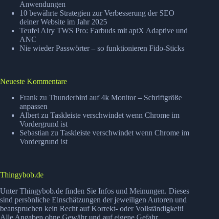
Anwendungen
10 bewährte Strategien zur Verbesserung der SEO
deiner Website im Jahr 2025
Teufel Airy TWS Pro: Earbuds mit aptX Adaptive und
ANC
Nie wieder Passwörter – so funktionieren Fido-Sticks
Neueste Kommentare
Frank
zu
Thunderbird auf 4k Monitor – Schriftgröße
anpassen
Albert
zu
Taskleiste verschwindet wenn Chrome im
Vordergrund ist
Sebastian
zu
Taskleiste verschwindet wenn Chrome im
Vordergrund ist
Thingybob.de
Unter Thingybob.de finden Sie Infos und Meinungen. Dieses
sind persönliche Einschätzungen der jeweiligen Autoren und
beanspruchen kein Recht auf Korrekt- oder Vollständigkeit!
Alle Angaben ohne Gewähr und auf eigene Gefahr.