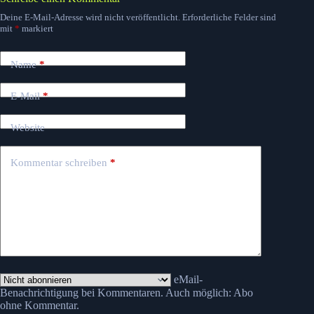
Deine E-Mail-Adresse wird nicht veröffentlicht.
Erforderliche Felder sind
mit
*
markiert
Name
*
E-Mail
*
Website
Kommentar schreiben
*
eMail-
Benachrichtigung bei Kommentaren. Auch möglich:
Abo
ohne Kommentar
.