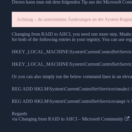
Diesen kann man mit dem folgenden Tip aus der Microsoft Co
Achtung – du unternimmst Änderungen an der System Registr
Changing from RAID to AHCI, you need one more step. Msahci dri
for both of the following entries in your registry. You can use rege
HKEY_LOCAL_MACHINE\System\CurrentControlSet\Service
HKEY_LOCAL_MACHINE\System\CurrentControlSet\Services
Or you can also simply run the below command lines in an elev
REG ADD HKLM\System\CurrentControlSet\Services\msahci /
REG ADD HKLM\System\CurrentControlSet\Services\atapi /v 
Regards
via
Changing from RAID to AHCI – Microsoft Community
.