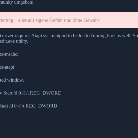
mmunity umgehen:
ierung – alles auf eigene Gefahr und ohne Gewähr
ver requires Atapi.sys miniport to be loaded during boot as well. So 
dit.exe utility.
s\msahci
\atapi
ated window.
v Start /d 0 /f /t REG_DWORD
Start /d 0 /f /t REG_DWORD