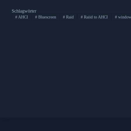
Schlagwörter
#
AHCI
#
Bluescreen
#
Raid
#
Raiid to AHCI
#
window