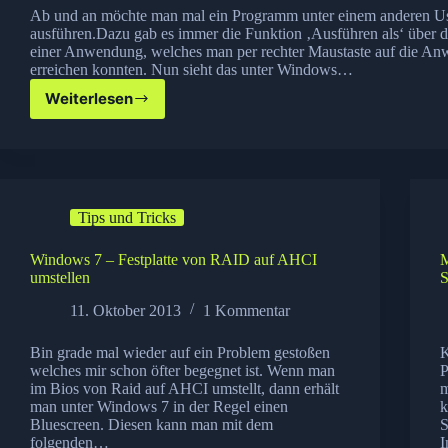
Ab und an möchte man mal ein Programm unter einem anderen U
ausführen.Dazu gab es immer die Funktion ‚Ausführen als‘ über
einer Anwendung, welches man per rechter Maustaste auf die A
erreichen konnten. Nun sieht das unter Windows…
Weiterlesen
Windows
7
–
Wo
ist
die
Tips und Tricks
Ausführen
Als
Funktion?
Windows 7 – Festplatte von RAID auf AHCI
M
umstellen
S
11. Oktober 2013
1 Kommentar
Bin grade mal wieder auf ein Problem gestoßen
K
welches mir schon öfter begegnet ist. Wenn man
P
im Bios von Raid auf AHCI umstellt, dann erhält
m
man unter Windows 7 in der Regel einen
k
Bluescreen. Diesen kann man mit dem
S
folgenden…
I