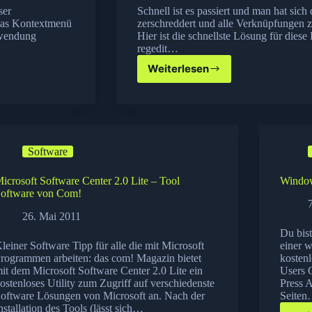
ser
Schnell ist es passiert und man hat sic
 das Kontextmenü
zerschreddert und alle Verknüpfungen z
nwendung
Hier ist die schnellste Lösung für die
regedit…
Weiterlesen
.lnk
Verknüpfung
unter
Windows
7
zurücksetzen
Software
icrosoft Software Center 2.0 Lite – Tool
Window
oftware von Com!
26. Mai 2011
Du bis
leiner Software Tipp für alle die mit Microsoft
einer w
rogrammen arbeiten: das com! Magazin bietet
kosten
it dem Microsoft Software Center 2.0 Lite ein
Users 
ostenloses Utility zum Zugriff auf verschiedenste
Press A
oftware Lösungen von Microsoft an. Nach der
Seite
nstallation des Tools (lässt sich…