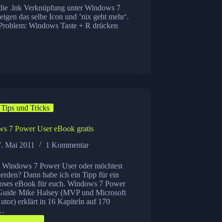
h die .lnk Verknüpfung unter Windows 7
eigen das selbe Icon und ’nix geht mehr‘.
se Problem: Windows Taste + R drücken
Tips und Tricks
s 7 Power User eBook gratis
7. Mai 2011
1 Kommentar
t Windows 7 Power User oder möchtest
erden? Dann habe ich ein Tipp für ein
loses eBook für euch. Windows 7 Power
Guide Mike Halsey (MVP und Microsoft
utor) erklärt in 16 Kapiteln auf 170
n…