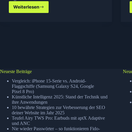
Weiterlesen
Windows
7
–
Festplatte
von
RAID
auf
AHCI
umstellen
Neueste Beiträge
Neue
Vergleich: iPhone 15-Serie vs. Android-
Flaggschiffe (Samsung Galaxy S24, Google
Pixel 8 Pro)
Künstliche Intelligenz 2025: Stand der Technik und
ihre Anwendungen
10 bewährte Strategien zur Verbesserung der SEO
deiner Website im Jahr 2025
Teufel Airy TWS Pro: Earbuds mit aptX Adaptive
und ANC
Nie wieder Passwörter – so funktionieren Fido-