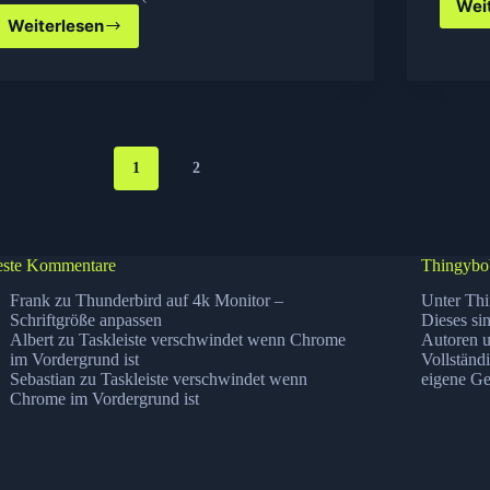
Wei
Weiterlesen
Microsoft
Software
Center
2.0
Lite
–
Tool
1
2
Software
von
Com!
ste Kommentare
Thingybo
Frank
zu
Thunderbird auf 4k Monitor –
Unter Thi
Schriftgröße anpassen
Dieses si
Albert
zu
Taskleiste verschwindet wenn Chrome
Autoren u
im Vordergrund ist
Vollständ
Sebastian
zu
Taskleiste verschwindet wenn
eigene Ge
Chrome im Vordergrund ist