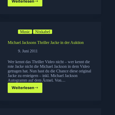
Weiterlesen
Neu:
Legal
Filme
ansehen
auf
Youtube!
Music
Nixkabel
Michael Jacksons Thriller Jacke in der Auktion
9. Juni 2011
Wer kennt das Thriller Video nicht – wer kennt die
rote Jacke nicht die Michael Jackson in dem Video
getragen hat. Nun hast du die Chance diese original
Jacke zu ersteigern – inkl. Michael Jackson
Autogramm auf dem Ärmel. Von…
Weiterlesen
Michael
Jacksons
Thriller
Jacke
in
der