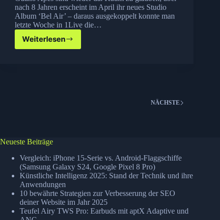
nach 8 Jahren erscheint im April ihr neues Studio
Album ‘Bel Air’ – daraus ausgekoppelt konnte man
letzte Woche in 1Live die…
Weiterlesen
Guano
Apes
sind
wieder
da
NÄCHSTE
Neueste Beiträge
Vergleich: iPhone 15-Serie vs. Android-Flaggschiffe
(Samsung Galaxy S24, Google Pixel 8 Pro)
Künstliche Intelligenz 2025: Stand der Technik und ihre
Anwendungen
10 bewährte Strategien zur Verbesserung der SEO
deiner Website im Jahr 2025
Teufel Airy TWS Pro: Earbuds mit aptX Adaptive und
ANC