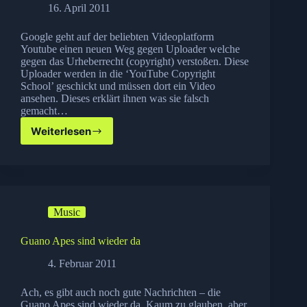
16. April 2011
Google geht auf der beliebten Videoplatform
Youtube einen neuen Weg gegen Uploader welche
gegen das Urheberrecht (copyright) verstoßen. Diese
Uploader werden in die ‘YouTube Copyright
School’ geschickt und müssen dort ein Video
ansehen. Dieses erklärt ihnen was sie falsch
gemacht…
Weiterlesen
Google
schickt
Urheberrechtsverletzer
in
die
Youtube
Music
Schule
Guano Apes sind wieder da
4. Februar 2011
Ach, es gibt auch noch gute Nachrichten – die
Guano Apes sind wieder da. Kaum zu glauben, aber