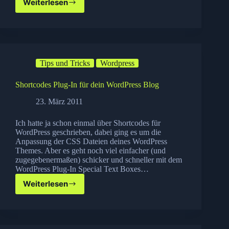
Weiterlesen
JOYSTICK-
IT
Arkade
Stick
für
dein
Tips und Tricks
Wordpress
iPad
Shortcodes Plug-In für dein WordPress Blog
23. März 2011
Ich hatte ja schon einmal über Shortcodes für
WordPress geschrieben, dabei ging es um die
Anpassung der CSS Dateien deines WordPress
Themes. Aber es geht noch viel einfacher (und
zugegebenermaßen) schicker und schneller mit dem
WordPress Plug-In Special Text Boxes…
Weiterlesen
Shortcodes
Plug-
In
für
dein