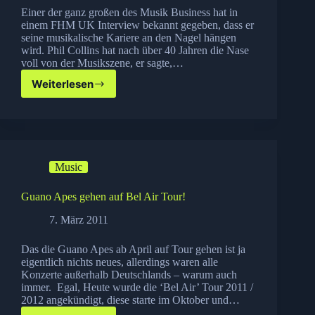
Einer der ganz großen des Musik Business hat in
einem FHM UK Interview bekannt gegeben, dass er
seine musikalische Kariere an den Nagel hängen
wird. Phil Collins hat nach über 40 Jahren die Nase
voll von der Musikszene, er sagte,…
Weiterlesen
Phil
Collins
hört
auf
:
(
Music
Guano Apes gehen auf Bel Air Tour!
7. März 2011
Das die Guano Apes ab April auf Tour gehen ist ja
eigentlich nichts neues, allerdings waren alle
Konzerte außerhalb Deutschlands – warum auch
immer. Egal, Heute wurde die ‘Bel Air’ Tour 2011 /
2012 angekündigt, diese starte im Oktober und…