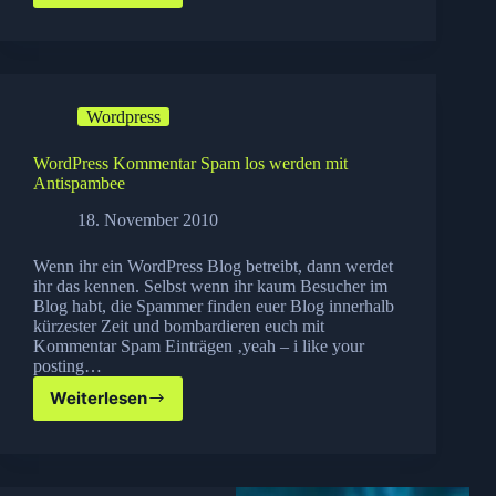
Cybermonday
Flop
Wordpress
WordPress Kommentar Spam los werden mit
Antispambee
18. November 2010
Wenn ihr ein WordPress Blog betreibt, dann werdet
ihr das kennen. Selbst wenn ihr kaum Besucher im
Blog habt, die Spammer finden euer Blog innerhalb
kürzester Zeit und bombardieren euch mit
Kommentar Spam Einträgen ‚yeah – i like your
posting…
Weiterlesen
WordPress
Kommentar
Spam
los
werden