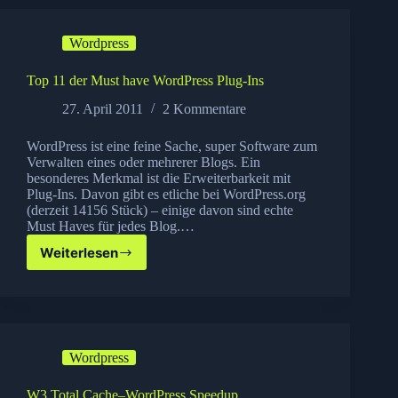
Rollup
3
Wordpress
installieren
Top 11 der Must have WordPress Plug-Ins
27. April 2011
2 Kommentare
WordPress ist eine feine Sache, super Software zum
Verwalten eines oder mehrerer Blogs. Ein
besonderes Merkmal ist die Erweiterbarkeit mit
Plug-Ins. Davon gibt es etliche bei WordPress.org
(derzeit 14156 Stück) – einige davon sind echte
Must Haves für jedes Blog.…
Weiterlesen
Top
11
der
Must
have
WordPress
Wordpress
Plug-
Ins
W3 Total Cache–WordPress Speedup