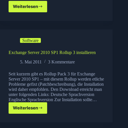
Weiterlesen
Apple
iTunes
Match
–
inklusiv
Musikwäsche
Software
für
deine
Songs
Exchange Server 2010 SP1 Rollup 3 installieren
5. Mai 2011
3 Kommentare
Seit kurzem gibt es Rollup Pack 3 für Exchange
Server 2010 SP1 – mit diesem Rollup werden etliche
Probleme gefixt (Patchbeschreibung), die Installation
wird daher empfohlen. Den Download erreicht man
unter folgenden Links: Deutsche Sprachversion
Englische Sprachversion Zur Installation sollte…
Weiterlesen
Exchange
Server
2010
SP1