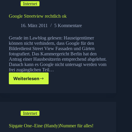
Internet
Google Streetview rechtlich ok
16. März 2011
5 Kommentare
Gerade im Lawblog gelesen: Hauseigentümer
können nicht verhindern, dass Google für den
Bilderdienst Street View Fassaden und Gärten
fotografiert. Das Kammergericht Berlin hat den
Antrag einer Hausbesitzerin entsprechend abgelehnt.
Danach kann es Google nicht untersagt werden vom
frei zugänglichen Teil…
Weiterlesen
Google
Streetview
rechtlich
ok
Internet
Sipgate One–Eine (Handy)Nummer für alles!