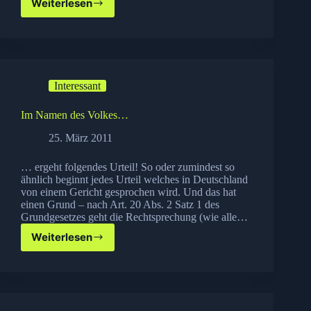
Weiterlesen
WordPress
Multisite
Multidomain
Einrichtung
Interessant
Im Namen des Volkes…
25. März 2011
… ergeht folgendes Urteil! So oder zumindest so
ähnlich beginnt jedes Urteil welches in Deutschland
von einem Gericht gesprochen wird. Und das hat
einen Grund – nach Art. 20 Abs. 2 Satz 1 des
Grundgesetzes geht die Rechtsprechung (wie alle…
Weiterlesen
Im
Namen
des
Volkes…