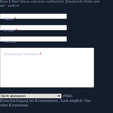
Deine E-Mail-Adresse wird nicht veröffentlicht.
Erforderliche Felder sind
mit
*
markiert
Name
*
E-Mail
*
Website
Kommentar schreiben
*
eMail-
Benachrichtigung bei Kommentaren. Auch möglich:
Abo
ohne Kommentar
.