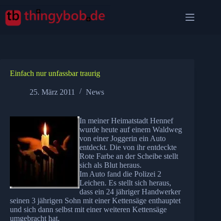
Zum
Inhalt
springen
Einfach nur unfassbar traurig
25. März 2011
News
In meiner Heimatstadt Hennef
wurde heute auf einem Waldweg
von einer Joggerin ein Auto
entdeckt. Die von ihr entdeckte
Rote Farbe an der Scheibe stellt
sich als Blut heraus.
Im Auto fand die Polizei 2
Leichen. Es stellt sich heraus,
dass ein 24 jähriger Handwerker
seinen 3 jährigen Sohn mit einer Kettensäge enthauptet
und sich dann selbst mit einer weiteren Kettensäge
umgebracht hat.