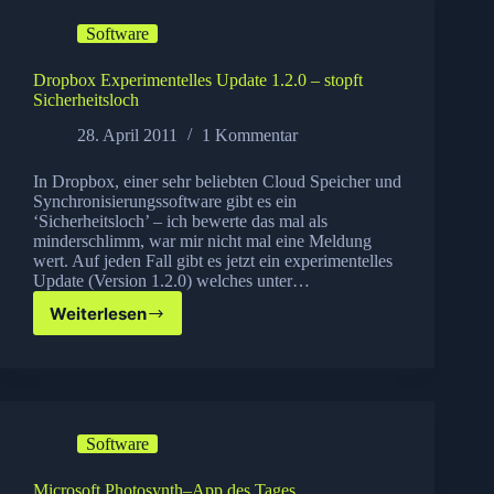
3
Software
installieren
Dropbox Experimentelles Update 1.2.0 – stopft
Sicherheitsloch
28. April 2011
1 Kommentar
In Dropbox, einer sehr beliebten Cloud Speicher und
Synchronisierungssoftware gibt es ein
‘Sicherheitsloch’ – ich bewerte das mal als
minderschlimm, war mir nicht mal eine Meldung
wert. Auf jeden Fall gibt es jetzt ein experimentelles
Update (Version 1.2.0) welches unter…
Weiterlesen
Dropbox
Experimentelles
Update
1.2.0
–
stopft
Software
Sicherheitsloch
Microsoft Photosynth–App des Tages