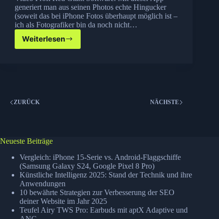
generiert man aus seinen Photos echte Hingucker
(soweit das bei iPhone Fotos überhaupt möglich ist –
ich als Fotografiker bin da noch nicht…
Weiterlesen
Plastic
Bullet
gratis
im
AppStore
und
zwei
ZURÜCK
NÄCHSTE
neue
Tools
von
Red
Neueste Beiträge
Giant
Vergleich: iPhone 15-Serie vs. Android-Flaggschiffe
(Samsung Galaxy S24, Google Pixel 8 Pro)
Künstliche Intelligenz 2025: Stand der Technik und ihre
Anwendungen
10 bewährte Strategien zur Verbesserung der SEO
deiner Website im Jahr 2025
Teufel Airy TWS Pro: Earbuds mit aptX Adaptive und
ANC