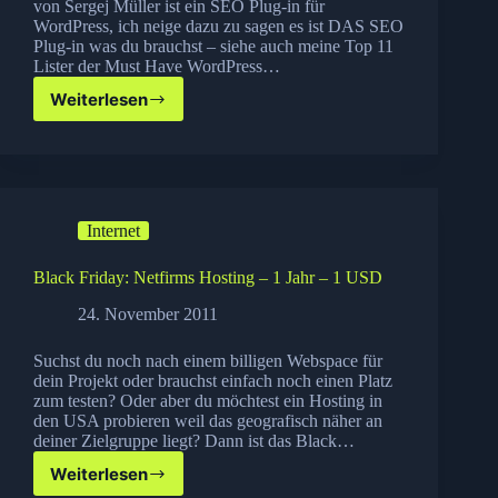
von Sergej Müller ist ein SEO Plug-in für
WordPress, ich neige dazu zu sagen es ist DAS SEO
Plug-in was du brauchst – siehe auch meine Top 11
Lister der Must Have WordPress…
Weiterlesen
Black
Friday:
wpseo
zum
Sparpreis
Internet
Black Friday: Netfirms Hosting – 1 Jahr – 1 USD
24. November 2011
Suchst du noch nach einem billigen Webspace für
dein Projekt oder brauchst einfach noch einen Platz
zum testen? Oder aber du möchtest ein Hosting in
den USA probieren weil das geografisch näher an
deiner Zielgruppe liegt? Dann ist das Black…
Weiterlesen
Black