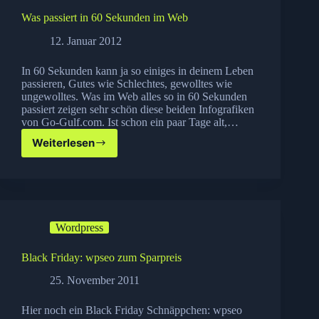
Was passiert in 60 Sekunden im Web
12. Januar 2012
In 60 Sekunden kann ja so einiges in deinem Leben
passieren, Gutes wie Schlechtes, gewolltes wie
ungewolltes. Was im Web alles so in 60 Sekunden
passiert zeigen sehr schön diese beiden Infografiken
von Go-Gulf.com. Ist schon ein paar Tage alt,…
Weiterlesen
Was
passiert
in
60
Sekunden
im
Wordpress
Web
Black Friday: wpseo zum Sparpreis
25. November 2011
Hier noch ein Black Friday Schnäppchen: wpseo