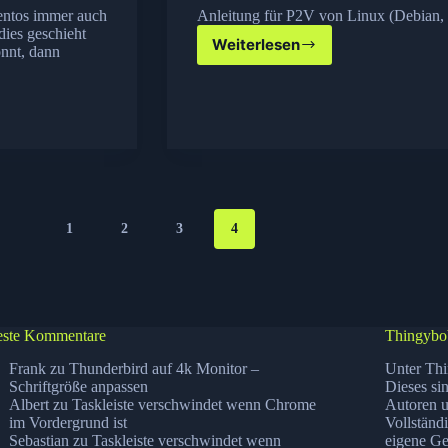
entos immer auch
Anleitung für P2V von Linux (Debian,
dies geschieht
Weiterlesen
önnt, dann
Physikalischen
Server
per
Rsync
auf
einen
Xen
Server
umziehen
(P2V)
1
2
3
4
ste Kommentare
Thingybo
Frank
zu
Thunderbird auf 4k Monitor –
Unter Thi
Schriftgröße anpassen
Dieses si
Albert
zu
Taskleiste verschwindet wenn Chrome
Autoren u
im Vordergrund ist
Vollständ
Sebastian
zu
Taskleiste verschwindet wenn
eigene Ge