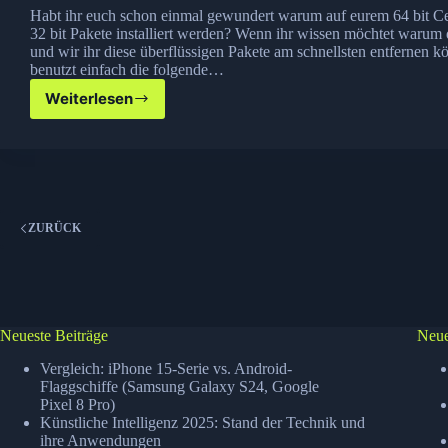
Habt ihr euch schon einmal gewundert warum auf eurem 64 bit C
32 bit Pakete installiert werden? Wenn ihr wissen möchtet warum 
und wir ihr diese überflüssigen Pakete am schnellsten entfernen k
benutzt einfach die folgende…
Weiterlesen
Dein
Centos
5
64
bit
installiert
immer
ZURÜCK
auch
32
bit
Pakete?
Neueste Beiträge
Neue
Vergleich: iPhone 15-Serie vs. Android-
Flaggschiffe (Samsung Galaxy S24, Google
Pixel 8 Pro)
Künstliche Intelligenz 2025: Stand der Technik und
ihre Anwendungen