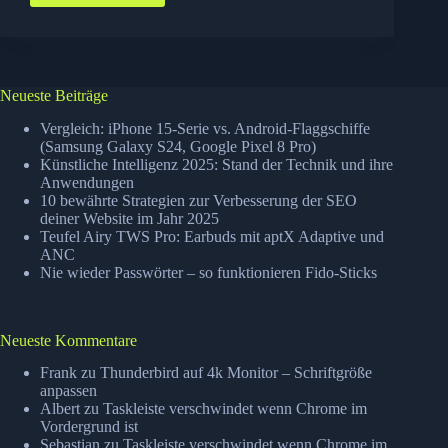
7
Power
User
eBook
gratis
Neueste Beiträge
Vergleich: iPhone 15-Serie vs. Android-Flaggschiffe
(Samsung Galaxy S24, Google Pixel 8 Pro)
Künstliche Intelligenz 2025: Stand der Technik und ihre
Anwendungen
10 bewährte Strategien zur Verbesserung der SEO
deiner Website im Jahr 2025
Teufel Airy TWS Pro: Earbuds mit aptX Adaptive und
ANC
Nie wieder Passwörter – so funktionieren Fido-Sticks
Neueste Kommentare
Frank
zu
Thunderbird auf 4k Monitor – Schriftgröße
anpassen
Albert
zu
Taskleiste verschwindet wenn Chrome im
Vordergrund ist
Sebastian
zu
Taskleiste verschwindet wenn Chrome im