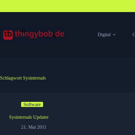
Zum
Inhalt
springen
Digital
G
Schlagwort
Sysinternals
Software
Sysinternals Updater
21. Mai 2011