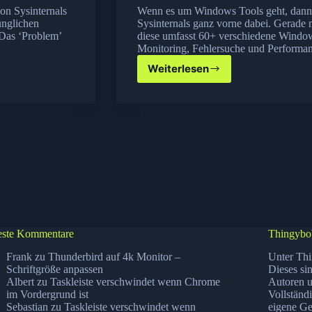
on Sysinternals
Wenn es um Windows Tools geht, dann 
ünglichen
Sysinternals ganz vorne dabei. Gerade n
 Das ‘Problem’
diese umfasst 60+ verschiedene Windo
Monitoring, Fehlersuche und Performa
Weiterlesen
Sysinternals
Suite
in
neuer
Version
erhältlich
ste Kommentare
Thingybo
Frank
zu
Thunderbird auf 4k Monitor –
Unter Thi
Schriftgröße anpassen
Dieses si
Albert
zu
Taskleiste verschwindet wenn Chrome
Autoren u
im Vordergrund ist
Vollständ
Sebastian
zu
Taskleiste verschwindet wenn
eigene Ge